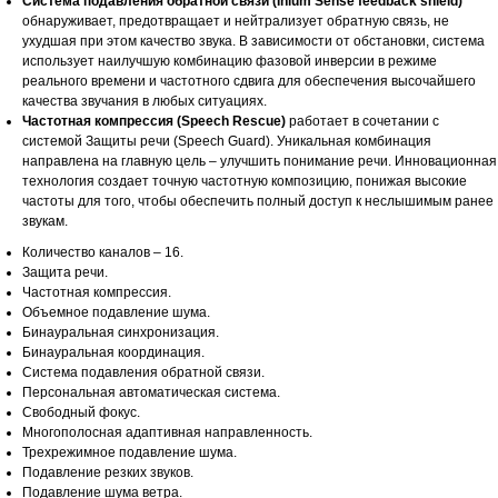
Система подавления обратной связи (Inium Sense feedback shield)
обнаруживает, предотвращает и нейтрализует обратную связь, не
ухудшая при этом качество звука. В зависимости от обстановки, система
использует наилучшую комбинацию фазовой инверсии в режиме
реального времени и частотного сдвига для обеспечения высочайшего
качества звучания в любых ситуациях.
Частотная компрессия (Speech Rescue)
работает в сочетании с
системой Защиты речи (Speech Guard). Уникальная комбинация
направлена на главную цель – улучшить понимание речи. Инновационная
технология создает точную частотную композицию, понижая высокие
частоты для того, чтобы обеспечить полный доступ к неслышимым ранее
звукам.
Количество каналов – 16.
Защита речи.
Частотная компрессия.
Объемное подавление шума.
Бинауральная синхронизация.
Бинауральная координация.
Система подавления обратной связи.
Персональная автоматическая система.
Свободный фокус.
Многополосная адаптивная направленность.
Трехрежимное подавление шума.
Подавление резких звуков.
Подавление шума ветра.