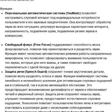
Функции:
Персональная автоматическая система (YouMatic)
позволяет
настраивать слуховой аппарат под индивидуальные потребности
пользователя и его звуковые предпочтения. Она контролирует обработку
звука во всех ситуациях, регулируя выходные характеристики аппарата,
направленность, подавление шума, подавление резких звуков и
компрессию.
Свободный фокус (Free Focus)
поддерживает способность мозга
фокусироваться, помогая ему ориентироваться и разделять звуки.
Функция имеет несколько автоматических режимов работы направленных
микрофонов, что позволяет сфокусировать внимание пользователя на
тех звуках, которые для него важны, а также помогает свободно
переключиться с одной беседы на другую.
Защита речи (Speech Guard)
сохраняет тонкие акустические детали,
помогая мозгу разделять голоса и звуки. Функция комбинирует системы
линейного и нелинейного усиления для оптимизации слуховых ощущений
как в стабильной, так и в резко меняющейся обстановке. Это
предотвращает возникновение дискомфорта от звуков и обеспечивает
четкий и уверенный сигнал. Защита речи сохраняет нюансы звука,
улучшает понимание речи, предоставляет естественное слуховое
ощущение. Технология помогает пользователю более легко и интуитивно
участвовать в разговоре даже с несколькими собеседниками.