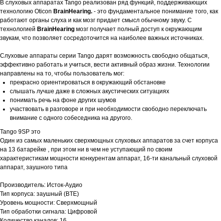
В слуховых аппаратах Tango реализован ряд функций, поддерживающих
технологию Oticon
BrainHearing.
- это фундаментальное понимание того, как
работают органы слуха и как мозг придает смысл обычному звуку. С
технологией
BrainHearing
мозг получает полный доступ к окружающим
звукам, что позволяет сосредоточится на наиболее важных источниках.
Слуховые аппараты серии Tango дарят возможность свободно общаться,
эффективно работать и учиться, вести активный образ жизни. Технологии
направлены на то, чтобы пользователь мог:
прекрасно ориентироваться в окружающий обстановке
слышать лучше даже в сложных акустических ситуациях
понимать речь на фоне других шумов
участвовать в разговоре и при необходимости свободно переключать
внимание с одного собеседника на другого.
Tango 9SР это
Один из самых маленьких сверхмощных слуховых аппаратов за счет корпуса
на 13 батарейке , при этом ни в чем не уступающий по своим
характеристикам мощности конкурентам аппарат, 16-ти канальный слуховой
аппарат, заушного типа
Производитель: Исток-Аудио
Тип корпуса: заушный (BTE)
Уровень мощности: Сверхмощный
Тип обработки сигнала: Цифровой
Количество каналов: 16