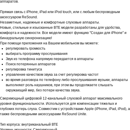
аппаратов.
Прямая связь с iPhone, iPad или iPod touch, или с любым беспроводным
аксессуаром ReSound.
Незаметные, надежные и комфортные слуховые аппараты.
Новые, стильные и изысканные BTE модели разработаны для удобства,
комфорта и надежности. Все модели имеют функцию "Создан для iPhone" и
бинауральную синхронизацию!
При помощи приложения на Вашем мобильном вы можете:
регулировать громкость
выбирать программу прослушивания
Звук из телефона напрямую передается в аппараты
Поиск потерянных аппаратов
регулировка тинитуса
управление качеством звука за счет регулировка частот
во время разговора по телефону либо прослушивания музыки, аппараты
выполняют роль наушников, при этом вы продолжаете слышать
окружающий мир, без потери качества звука.
Сверхмощный цифровой 12-канальный слуховой аппарат максимального
уровня функциональности. Используется для компенсации тяжелых и
глубоких потерь слуха. Совместим с устройствами Apple (iPhone, iPad, iPod), а
также беспроводными аксессуарами ReSound Unite.
Тип корпуса: внутриканальный ВТЕ
Уровень мощности: Сверхмощный