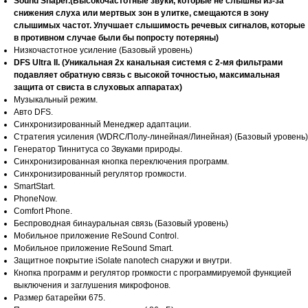
Sound Shaper.(Высокочастотные звуки, которые не слышны из-за
снижения слуха или мертвых зон в улитке, смещаются в зону
слышимых частот. Улучшает слышимость речевых сигналов, которые
в противном случае были бы попросту потеряны)
Низкочастотное усиление (Базовый уровень)
DFS Ultra II. (Уникальная 2х канальная системя с 2-мя фильтрами
подавляет обратную связь с высокой точностью, максимальная
защита от свиста в слуховых аппаратах)
Музыкальный режим.
Авто DFS.
Синхронизированный Менеджер адаптации.
Стратегия усиления (WDRC/Полу-линейная/Линейная) (Базовый уровень)
Генератор Тиннитуса со Звуками природы.
Синхронизированная кнопка переключения программ.
Синхронизированный регулятор громкости.
SmartStart.
PhoneNow.
Comfort Phone.
Беспроводная бинауральная связь (Базовый уровень)
Мобильное приложение ReSound Control.
Мобильное приложение ReSound Smart.
Защитное покрытие iSolate nanotech снаружи и внутри.
Кнопка программ и регулятор громкости с программируемой функцией
выключения и заглушения микрофонов.
Размер батарейки 675.