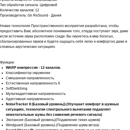
Тип обработки сигнала: Цифровой
Количество каналов: 12
Производитель: Gn ReSound - Дания
Новая технология Пространственного восприятия разработана, чтобы
предоставить Вам, абсолютное понимание того, откуда поступает звук, даже
если источник звука расположен сзади. Вы окунетесь в мир богатых,
сбалансированных звуков и будете ощущать себя легко и комфортно даже в
сложных акустических ситуациях.
Функции:
WARP компрессия - 12 каналов.
Классификатор окружения.
Смешанная направленность.
Естественная направленность II.
SoftSwitching.
Мультиадаптивная направленность
Адаптивная направленность
NoiseTracker II (Базовый уровень)).(Улучшает комфорт в шумных
ситуациях, технология спектрального вычитания подавляет
нежелательные шумы без снижения речевого сигнала)
Экспансия (Базовый уровень)(Подавление тихих шумов)
Windguard (Базовый уровень).(Подавление шума ветра)