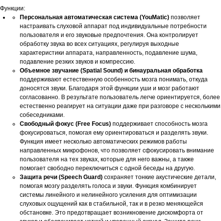
Функции:
Персональная автоматическая система (YouMatic)
позволяет
настраивать слуховой аппарат под индивидуальные потребности
пользователя и его звуковые предпочтения. Она контролирует
обработку звука во всех ситуациях, регулируя выходные
характеристики аппарата, направленность, подавление шума,
подавление резких звуков и компрессию.
Объемное звучание (Spatial Sound) и бинауральная обработка
поддерживают естественную особенность мозга понимать, откуда
доносятся звуки. Благодаря этой функции уши и мозг работают
согласованно. В результате пользователь легче ориентируется, более
естественно реагирует на ситуации даже при разговоре с несколькими
собеседниками.
Свободный фокус (Free Focus)
поддерживает способность мозга
фокусироваться, помогая ему ориентироваться и разделять звуки.
Функция имеет несколько автоматических режимов работы
направленных микрофонов, что позволяет сфокусировать внимание
пользователя на тех звуках, которые для него важны, а также
помогает свободно переключиться с одной беседы на другую.
Защита речи (Speech Guard)
сохраняет тонкие акустические детали,
помогая мозгу разделять голоса и звуки. Функция комбинирует
системы линейного и нелинейного усиления для оптимизации
слуховых ощущений как в стабильной, так и в резко меняющейся
обстановке. Это предотвращает возникновение дискомфорта от