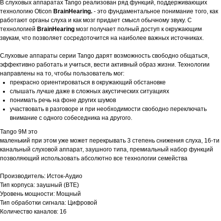
В слуховых аппаратах Tango реализован ряд функций, поддерживающих
технологию Oticon
BrainHearing.
- это фундаментальное понимание того, как
работают органы слуха и как мозг придает смысл обычному звуку. С
технологией
BrainHearing
мозг получает полный доступ к окружающим
звукам, что позволяет сосредоточится на наиболее важных источниках.
Слуховые аппараты серии Tango дарят возможность свободно общаться,
эффективно работать и учиться, вести активный образ жизни. Технологии
направлены на то, чтобы пользователь мог:
прекрасно ориентироваться в окружающий обстановке
слышать лучше даже в сложных акустических ситуациях
понимать речь на фоне других шумов
участвовать в разговоре и при необходимости свободно переключать
внимание с одного собеседника на другого.
Tango 9М это
маленький при этом уже может перекрывать 3 степень снижения слуха, 16-ти
канальный слуховой аппарат, заушного типа, премиальный набор функций
позволяющий использовать абсолютно все технологии семейства
Производитель: Исток-Аудио
Тип корпуса: заушный (BTE)
Уровень мощности: Мощный
Тип обработки сигнала: Цифровой
Количество каналов: 16