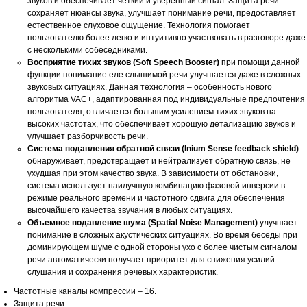
звуков и обеспечивает четкий и уверенный сигнал. Защита речи
сохраняет нюансы звука, улучшает понимание речи, предоставляет
естественное слуховое ощущение. Технология помогает
пользователю более легко и интуитивно участвовать в разговоре даже
с несколькими собеседниками.
Восприятие тихих звуков (Soft Speech Booster)
при помощи данной
функции понимание еле слышимой речи улучшается даже в сложных
звуковых ситуациях. Данная технология – особенность нового
алгоритма VAC+, адаптированная под индивидуальные предпочтения
пользователя, отличается большим усилением тихих звуков на
высоких частотах, что обеспечивает хорошую детализацию звуков и
улучшает разборчивость речи.
Система подавления обратной связи (Inium Sense feedback shield)
обнаруживает, предотвращает и нейтрализует обратную связь, не
ухудшая при этом качество звука. В зависимости от обстановки,
система использует наилучшую комбинацию фазовой инверсии в
режиме реального времени и частотного сдвига для обеспечения
высочайшего качества звучания в любых ситуациях.
Объемное подавление шума (Spatial Noise Management)
улучшает
понимание в сложных акустических ситуациях. Во время беседы при
доминирующем шуме с одной стороны ухо с более чистым сигналом
речи автоматически получает приоритет для снижения усилий
слушания и сохранения речевых характеристик.
Частотные каналы компрессии – 16.
Защита речи.