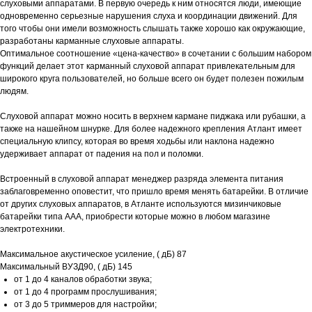
слуховыми аппаратами. В первую очередь к ним относятся люди, имеющие
одновременно серьезные нарушения слуха и координации движений. Для
того чтобы они имели возможность слышать также хорошо как окружающие,
разработаны карманные слуховые аппараты.
Оптимальное соотношение «цена-качество» в сочетании с большим набором
функций делает этот карманный слуховой аппарат привлекательным для
широкого круга пользователей, но больше всего он будет полезен пожилым
людям.
Слуховой аппарат можно носить в верхнем кармане пиджака или рубашки, а
также на нашейном шнурке. Для более надежного крепления Атлант имеет
специальную клипсу, которая во время ходьбы или наклона надежно
удерживает аппарат от падения на пол и поломки.
Встроенный в слуховой аппарат менеджер разряда элемента питания
заблаговременно оповестит, что пришло время менять батарейки. В отличие
от других слуховых аппаратов, в Атланте используются мизинчиковые
батарейки типа ААА, приобрести которые можно в любом магазине
электротехники.
Максимальное акустическое усиление, ( дБ) 87
Максимальный ВУЗД90, ( дБ) 145
от 1 до 4 каналов обработки звука;
от 1 до 4 программ прослушивания;
от 3 до 5 триммеров для настройки;