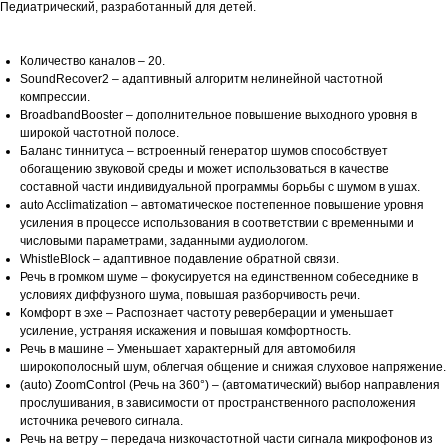
Педиатрический, разработанный для детей.
Количество каналов – 20.
SoundRecover2 – адаптивный алгоритм нелинейной частотной
компрессии.
BroadbandBooster – дополнительное повышение выходного уровня в
широкой частотной полосе.
Баланс тиннитуса – встроенный генератор шумов способствует
обогащению звуковой среды и может использоваться в качестве
составной части индивидуальной программы борьбы с шумом в ушах.
auto Acclimatization – автоматическое постепенное повышение уровня
усиления в процессе использования в соответствии с временными и
числовыми параметрами, заданными аудиологом.
WhistleBlock – адаптивное подавление обратной связи.
Речь в громком шуме – фокусируется на единственном собеседнике в
условиях диффузного шума, повышая разборчивость речи.
Комфорт в эхе – Распознает частоту реверберации и уменьшает
усиление, устраняя искажения и повышая комфортность.
Речь в машине – Уменьшает характерный для автомобиля
широкополосный шум, облегчая общение и снижая слуховое напряжение.
(auto) ZoomControl (Речь на 360°) – (автоматический) выбор направления
прослушивания, в зависимости от пространственного расположения
источника речевого сигнала.
Речь на ветру – передача низкочастотной части сигнала микрофонов из