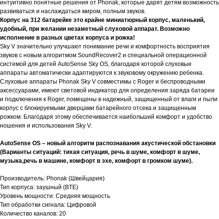
интуитивно понятные решения от Phonak, которые дарят детям возможность
развиваться и наслаждаться миром, полным звуков.
Корпус на 312 батарейке это крайне миниатюрный корпус, маленький,
удобный, при желании незаметный слуховой аппарат. Возможно
исполнение в разных цветах корпуса и рожка!
Sky V значительно улучшают понимание речи и комфортность восприятия
звуков с новым алгоритмом SoundRecover2 и специальной операционной
системой для детей AutoSense Sky OS, благодаря которой слуховые
аппараты автоматически адаптируются к звуковому окружению ребенка.
Слуховые аппараты Phonak Sky V совместимы с Roger и беспроводными
аксессуарами, имеют световой индикатор для определения заряда батареи
и подключения к Roger, помещены в надежный, защищенный от влаги и пыли
корпус с блокируемыми дверцами батарейного отсека и защищенным
рожком. Благодаря этому обеспечивается наибольший комфорт и удобство
ношения и использования Sky V.
AutoSense OS – новый алгоритм распознавания акустической обстановки
(Варианты ситуаций: тихая ситуация, речь в шуме, комфорт в шуме,
музыка,речь в машине, комфорт в эхе, комфорт в громком шуме).
Производитель: Phonak (Швейцария)
Тип корпуса: заушный (BTE)
Уровень мощности: Средняя мощность
Тип обработки сигнала: Цифровой
Количество каналов: 20