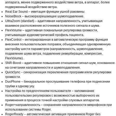
аппарата, менее подверженного воздействию ветра, в аппарат, более
подверженный воздействию ветра.
Real Ear Sound – имитация функции ушной раковины.
NoiseBlock – высокоразрешающее шумоподавление.
UltraZoom (standart) – адаптивная направленность, учитывающая
взаимное расположение источников полезного сигнала и шума.
FlexVolume – адаптивная поканальная регулировка громкости,
учитывающая аудиометрический профиль пациента.
FlexControl – интегрированная в автоматическую программу функция
внесения пользовательских поправок, объединяющая одновременную
настройку шести параметров (направленность, шумоподавление,
подавление шума ветра, подавление реверберации, компрессия,
FlexVolume).
SNR-Boost – адаптивное повышение отношения сигнал-шум, основанное
на сочетании направленности и шумоподавления.
QuickSync – синхронизация переключения программ и/или регулировки
громкости.
DuoPhone – бинауральное прослушивание телефона при поднесении
трубки к одному уху.
Настройка по предпочтениям пользователя – запоминание
пользовательских регулировок с возможностью выборочного их
применения в процессе точной настройки слуховых аппаратов.
Roger+направленность – сохранение направленности микрофонов при
использовании системы Roger.
RogerReady – автоматическая активация приемников Roger без