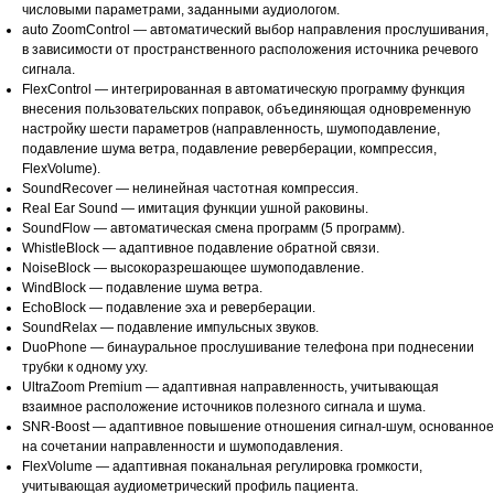
числовыми параметрами, заданными аудиологом.
auto ZoomControl — автоматический выбор направления прослушивания,
в зависимости от пространственного расположения источника речевого
сигнала.
FlexControl — интегрированная в автоматическую программу функция
внесения пользовательских поправок, объединяющая одновременную
настройку шести параметров (направленность, шумоподавление,
подавление шума ветра, подавление реверберации, компрессия,
FlexVolume).
SoundRecover — нелинейная частотная компрессия.
Real Ear Sound — имитация функции ушной раковины.
SoundFlow — автоматическая смена программ (5 программ).
WhistleBlock — адаптивное подавление обратной связи.
NoiseBlock — высокоразрешающее шумоподавление.
WindBlock — подавление шума ветра.
EchoBlock — подавление эха и реверберации.
SoundRelax — подавление импульсных звуков.
DuoPhone — бинауральное прослушивание телефона при поднесении
трубки к одному уху.
UltraZoom Premium — адаптивная направленность, учитывающая
взаимное расположение источников полезного сигнала и шума.
SNR-Boost — адаптивное повышение отношения сигнал-шум, основанное
на сочетании направленности и шумоподавления.
FlexVolume — адаптивная поканальная регулировка громкости,
учитывающая аудиометрический профиль пациента.