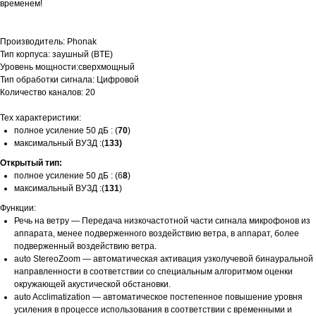
временем!
Производитель: Phonak
Тип корпуса: заушный (BTE)
Уровень мощности:сверхмощный
Тип обработки сигнала: Цифровой
Количество каналов: 20
Тех характеристики:
полное усиление 50 дБ : (
70
)
максимальный ВУЗД :(
133)
Открытый тип:
полное усиление 50 дБ : (6
8
)
максимальный ВУЗД :(
131
)
Функции:
Речь на ветру — Передача низкочастотной части сигнала микрофонов из
аппарата, менее подверженного воздействию ветра, в аппарат, более
подверженный воздействию ветра.
auto StereoZoom — автоматическая активация узколучевой бинауральной
направленности в соответствии со специальным алгоритмом оценки
окружающей акустической обстановки.
auto Acclimatization — автоматическое постепенное повышение уровня
усиления в процессе использования в соответствии с временными и