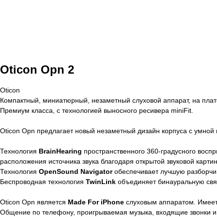
Oticon Opn 2
Oticon
Компактный, миниатюрный, незаметный слуховой аппарат, на плат
Премиум класса, с технологией выносного ресивера miniFit.
Oticon Opn предлагает новый незаметный дизайн корпуса с умной
Технология
BrainHearing
пространственного 360-градусного воспри
расположения источника звука благодаря открытой звуковой картин
Технология
OpenSound Navigator
обеспечивает лучшую разборчив
Беспроводная технология
TwinLink
объединяет бинауральную связ
Oticon Opn является
Made For iPhone
слуховым аппаратом. Имеет
Общение по телефону, проигрываемая музыка, входящие звонки и 