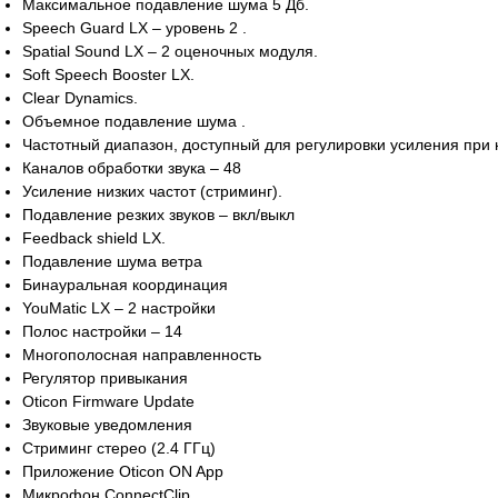
Максимальное подавление шума 5 Дб.
Speech Guard LX – уровень 2 .
Spatial Sound LX – 2 оценочных модуля.
Soft Speech Booster LX.
Clear Dynamics.
Объемное подавление шума .
Частотный диапазон, доступный для регулировки усиления при н
Каналов обработки звука – 48
Усиление низких частот (стриминг).
Подавление резких звуков – вкл/выкл
Feedback shield LX.
Подавление шума ветра
Бинауральная координация
YouMatic LX – 2 настройки
Полос настройки – 14
Многополосная направленность
Регулятор привыкания
Oticon Firmware Update
Звуковые уведомления
Стриминг стерео (2.4 ГГц)
Приложение Oticon ON App
Микрофон ConnectClip