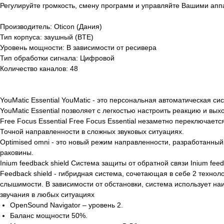
Регулируйте громкость, смену программ и управляйте Вашими ап
Производитель: Oticon (Дания)
Тип корпуса: заушный (BTE)
Уровень мощности: В зависимости от ресивера
Тип обработки сигнала: Цифровой
Количество каналов: 48
YouMatic Essential YouMatic - это персональная автоматическая 
YouMatic Essential позволяет с легкостью настроить реакцию и вы
Free Focus Essential Free Focus Essential незаметно переключа
Точной направленности в сложных звуковых ситуациях.
Optimised omni - это новый режим направленности, разработанный
раковины.
Inium feedback shield Система защиты от обратной связи Inium fe
Feedback shield - гибридная система, сочетающая в себе 2 техно
слышимости. В зависимости от обстановки, система использует н
звучания в любых ситуациях
OpenSound Navigator – уровень 2.
Баланс мощности 50%.