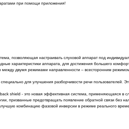
паратами при помощи приложения!
система, позволяющая настраивать слуховой аппарат под индивидуа
ходные характеристики аппарата, для достижения большего комфорт
ется между двумя режимами направленности – всесторонним режимо
 специально для улучшения разборчивости речи пользователей. Это
edback shield - это новая эффективная система, применяющаяся в с
логии, призванные предотвращать появление обратной связи без н
аилучшую комбинацию фазовой инверсии в режиме реального времен