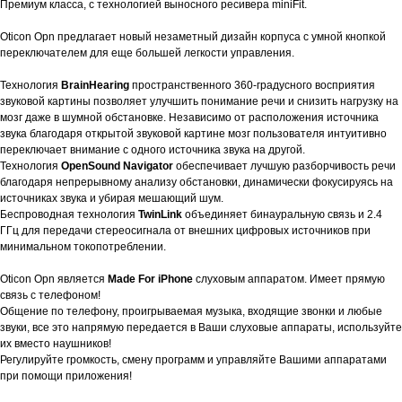
Премиум класса, с технологией выносного ресивера miniFit.
Oticon Opn предлагает новый незаметный дизайн корпуса с умной кнопкой
переключателем для еще большей легкости управления.
Технология
BrainHearing
пространственного 360-градусного восприятия
звуковой картины позволяет улучшить понимание речи и снизить нагрузку на
мозг даже в шумной обстановке. Независимо от расположения источника
звука благодаря открытой звуковой картине мозг пользователя интуитивно
переключает внимание с одного источника звука на другой.
Технология
OpenSound Navigator
обеспечивает лучшую разборчивость речи
благодаря непрерывному анализу обстановки, динамически фокусируясь на
источниках звука и убирая мешающий шум.
Беспроводная технология
TwinLink
объединяет бинауральную связь и 2.4
ГГц для передачи стереосигнала от внешних цифровых источников при
минимальном токопотреблении.
Oticon Opn является
Made For iPhone
слуховым аппаратом. Имеет прямую
связь с телефоном!
Общение по телефону, проигрываемая музыка, входящие звонки и любые
звуки, все это напрямую передается в Ваши слуховые аппараты, используйте
их вместо наушников!
Регулируйте громкость, смену программ и управляйте Вашими аппаратами
при помощи приложения!