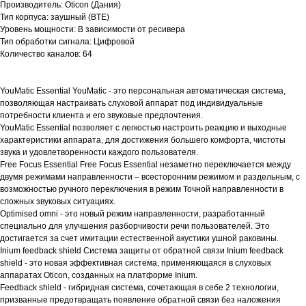
Производитель: Oticon (Дания)
Тип корпуса: заушный (BTE)
Уровень мощности: В зависимости от ресивера
Тип обработки сигнала: Цифровой
Количество каналов: 64
YouMatic Essential YouMatic - это персональная автоматическая система,
позволяющая настраивать слуховой аппарат под индивидуальные
потребности клиента и его звуковые предпочтения.
YouMatic Essential позволяет с легкостью настроить реакцию и выходные
характеристики аппарата, для достижения большего комфорта, чистоты
звука и удовлетворенности каждого пользователя.
Free Focus Essential Free Focus Essential незаметно переключается между
двумя режимами направленности – всесторонним режимом и раздельным, с
возможностью ручного переключения в режим Точной направленности в
сложных звуковых ситуациях.
Optimised omni - это новый режим направленности, разработанный
специально для улучшения разборчивости речи пользователей. Это
достигается за счет имитации естественной акустики ушной раковины.
Inium feedback shield Система защиты от обратной связи Inium feedback
shield - это новая эффективная система, применяющаяся в слуховых
аппаратах Oticon, созданных на платформе Inium.
Feedback shield - гибридная система, сочетающая в себе 2 технологии,
призванные предотвращать появление обратной связи без наложения