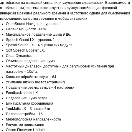
артефактов на выходной сигнал или ухудшения слышимости. В зависимости
от обстановки, система использует наилучшую комбинацию фазовой
инверсии в режиме реального времени и частотного сдвига для обеспечения
высочайшего качества звучания в любых ситуациях
OpenSound Navigator – уровень 1.
Баланс мощности 100%.
Максимальное подавление шума 9 Дб.
Speech Guard LX – уровень 1 .
Spatial Sound LX – 4 оценочных модуля.
Soft Speech Booster LX.
Clear Dynamics.
Объемное подавление шума .
Частотный диапазон, доступный для регулировки усиления при
настройке – 10кГц.
Каналов обработки звука – 64.
Усиление низких частот (стриминг).
Подавление резких звуков – 4 настройки.
Feedback shield LX.
Подавление шума ветра
Бинауральная координация
YouMatic LX – 3 настройки
Полос настройки – 16
Многополосная направленность
Регулятор привыкания
Oticon Firmware Update