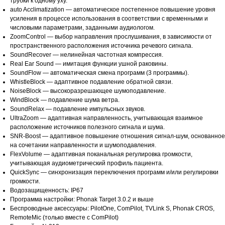
трубки к одному уху.
auto Acclimatization — автоматическое постепенное повышение уровня
усиления в процессе использования в соответствии с временными и
числовыми параметрами, заданными аудиологом.
ZoomControl — выбор направления прослушивания, в зависимости от
пространственного расположения источника речевого сигнала.
SoundRecover — нелинейная частотная компрессия.
Real Ear Sound — имитация функции ушной раковины.
SoundFlow — автоматическая смена программ (3 программы).
WhistleBlock — адаптивное подавление обратной связи.
NoiseBlock — высокоразрешающее шумоподавление.
WindBlock — подавление шума ветра.
SoundRelax — подавление импульсных звуков.
UltraZoom — адаптивная направленность, учитывающая взаимное
расположение источников полезного сигнала и шума.
SNR-Boost — адаптивное повышение отношения сигнал-шум, основанное
на сочетании направленности и шумоподавления.
FlexVolume — адаптивная поканальная регулировка громкости,
учитывающая аудиометрический профиль пациента.
QuickSync — синхронизация переключения программ и/или регулировки
громкости.
Водозащищенность: IP67
Программа настройки: Phonak Target 3.0.2 и выше
Беспроводные аксессуары: PilotOne, ComPilot, TVLink S, Phonak CROS,
RemoteMic (только вместе с ComPilot)