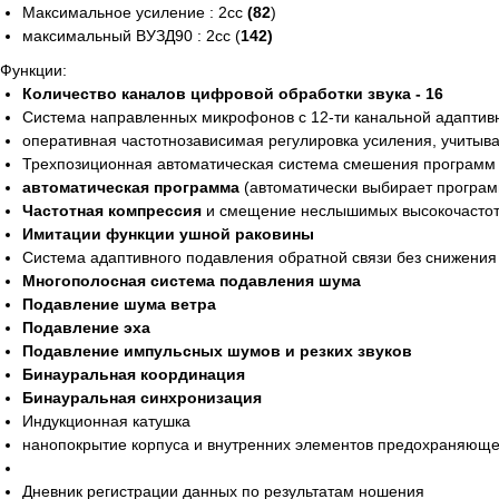
Максимальное усиление : 2сс
(
82
)
максимальный ВУЗД90 : 2сс (
142)
Функции:
Количество каналов цифровой обработки звука -
16
Система направленных микрофонов с 12-ти канальной адапти
оперативная частотнозависимая регулировка усиления, учиты
Трехпозиционная автоматическая система смешения программ
автоматическая программа
(автоматически выбирает программ
Частотная компрессия
и смещение неслышимых высокочастотн
Имитации функции ушной раковины
Система адаптивного подавления обратной связи без снижения
Многополосная система подавления шума
Подавление шума ветра
Подавление эха
Подавление импульсных шумов и резких звуков
Бинауральная координация
Бинауральная синхронизация
Индукционная катушка
нанопокрытие корпуса и внутренних элементов предохраняюще
Дневник регистрации данных по результатам ношения