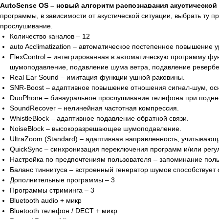
AutoSense OS – новый алгоритм распознавания акустической 
программы, в зависимости от акустической ситуации, выбрать ту 
прослушивание.
Количество каналов – 12
auto Acclimatization – автоматическое постепенное повышение
FlexControl – интегрированная в автоматическую программу ф
шумоподавление, подавление шума ветра, подавление ревербер
Real Ear Sound – имитация функции ушной раковины.
SNR-Boost – адаптивное повышение отношения сигнал-шум, ос
DuoPhone – бинауральное прослушивание телефона при поднесе
SoundRecover – нелинейная частотная компрессия.
WhistleBlock – адаптивное подавление обратной связи.
NoiseBlock – высокоразрешающее шумоподавление.
UltraZoom (Standard) – адаптивная направленность, учитывающ
QuickSync – синхронизация переключения программ и/или регул
Настройка по предпочтениям пользователя – запоминание поль
Баланс тиннитуса – встроенный генератор шумов способствует 
Дополнительные программы – 3
Программы стриминга – 3
Bluetooth audio + микр
Bluetooth телефон / DECT + микр