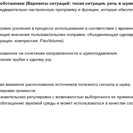
обстановки (Варианты ситуаций: тихая ситуация, речь в шум
предварительно настроенную программу и функции, которые обеспе
 уровня усиления в процессе использования в соответствии с вре
ункция внесения пользовательских поправок, объединяющая однов
ации, компрессия, FlexVolume).
нованное на сочетании направленности и шумоподавления.
нии трубки к одному уху.
ая взаимное расположение источников полезного сигнала и шума.
ировки громкости.
зовательских регулировок с возможностью выборочного их примене
обогащению звуковой среды и может использоваться в качестве с