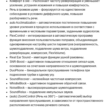
Комфорт в эхе – Распознает частоту реверберации и уменьшает
усиление, устраняя искажения и повышая комфортность.
Речь в громком шуме – фокусируется на единственном
собеседнике в условиях диффузного шума, повышая
разборчивость речи.
auto Acclimatization – автоматическое постепенное повышение
уровня усиления в процессе использования в соответствии с
временными и числовыми параметрами, заданными аудиологом.
FlexControl – интегрированная в автоматическую программу
функция внесения пользовательских поправок, объединяющая
одновременную настройку шести параметров (направленность,
шумоподавление, подавление шума ветра, подавление
реверберации, компрессия, FlexVolume).
Real Ear Sound – имитация функции ушной раковины.
SNR-Boost – адаптивное повышение отношения сигнал-шум,
основанное на сочетании направленности и шумоподавления.
DuoPhone – бинауральное прослушивание телефона при
поднесении трубки к одному уху.
SoundRecover – нелинейная частотная компрессия.
WhistleBlock – адаптивное подавление обратной связи.
NoiseBlock – высокоразрешающее шумоподавление.
SoundRelax – подавление импульсных звуков.
(auto) ZoomControl (Речь на 360°) – (автоматический) выбор
направления прослушивания, в зависимости от пространственного
расположения источника речевого сигнала.