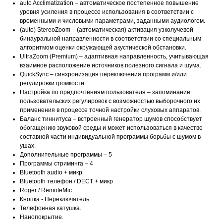
auto Acclimatization – автоматическое постепенное повышение
уровня усиления в процессе использования в соответствии с
временными и числовыми параметрами, заданными аудиологом.
(auto) StereoZoom – (автоматическая) активация узколучевой
бинауральной направленности в соответствии со специальным
алгоритмом оценки окружающей акустической обстановки.
UltraZoom (Premium) – адаптивная направленность, учитывающая
взаимное расположение источников полезного сигнала и шума.
QuickSync – синхронизация переключения программ и/или
регулировки громкости.
Настройка по предпочтениям пользователя – запоминание
пользовательских регулировок с возможностью выборочного их
применения в процессе точной настройки слуховых аппаратов.
Баланс тиннитуса – встроенный генератор шумов способствует
обогащению звуковой среды и может использоваться в качестве
составной части индивидуальной программы борьбы с шумом в
ушах.
Дополнительные программы – 5
Программы стриминга – 4
Bluetooth audio + микр
Bluetooth телефон / DECT + микр
Roger / RemoteMic
Кнопка - Переключатель.
Телефонная катушка.
Нанопокрытие.