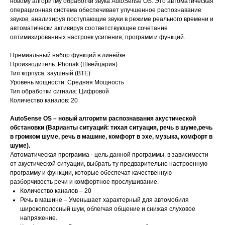
новому алгоритму обработки звука AutoSense OS. Это автоматическая
операционная система обеспечивает улучшенное распознавание
звуков, анализируя поступающие звуки в режиме реального времени и
автоматически активируя соответствующее сочетание
оптимизированных настроек усиления, программ и функций.
Премиальный набор функций в линейке.
Производитель: Phonak (Швейцария)
Тип корпуса: заушный (BTE)
Уровень мощности: Средняя Мощность
Тип обработки сигнала: Цифровой
Количество каналов: 20
AutoSense OS – новый алгоритм распознавания акустической
обстановки (Варианты ситуаций: тихая ситуация, речь в шуме,речь
в громком шуме, речь в машине, комфорт в эхе, музыка, комфорт в
шуме).
Автоматическая программа - цель данной программы, в зависимости
от акустической ситуации, выбрать ту предварительно настроенную
программу и функции, которые обеспечат качественную
разборчивость речи и комфортное прослушивание.
Количество каналов – 20
Речь в машине – Уменьшает характерный для автомобиля
широкополосный шум, облегчая общение и снижая слуховое
напряжение.