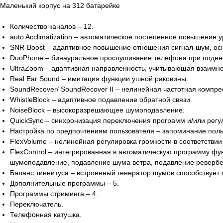
Маленький корпус на 312 батарейке
Количество каналов – 12.
auto Acclimatization – автоматическое постепенное повышение
SNR-Boost – адаптивное повышение отношения сигнал-шум, ос
DuoPhone – бинауральное прослушивание телефона при поднесе
UltraZoom – адаптивная направленность, учитывающая взаимно
Real Ear Sound – имитация функции ушной раковины.
SoundRecover/ SoundRecover II – нелинейная частотная компре
WhistleBlock – адаптивное подавление обратной связи.
NoiseBlock – высокоразрешающее шумоподавление.
QuickSync – синхронизация переключения программ и/или регул
Настройка по предпочтениям пользователя – запоминание поль
FlexVolume – нелинейная регулировка громкости в соответств
FlexControl – интегрированная в автоматическую программу ф
шумоподавление, подавление шума ветра, подавление ревербер
Баланс тиннитуса – встроенный генератор шумов способствует 
Дополнительные программы – 5.
Программы стриминга – 4.
Переключатель.
Телефонная катушка.