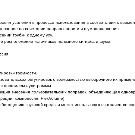
 уровня усиления в процессе использования в соответствии с вре
нованное на сочетании направленности и шумоподавления.
нии трубки к одному уху.
е расположение источников полезного сигнала и шума.
ссия.
ировки громкости.
зовательских регулировок с возможностью выборочного их примене
ии с профилем аудиграммы
ункция внесения пользовательских поправок, объединяющая однов
ации, компрессия, FlexVolume).
обогащению звуковой среды и может использоваться в качестве с