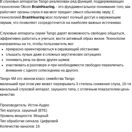
В слуховых аппаратах Tango реализован ряд функций, поддерживающих
технологию Oticon
BrainHearing.
- это фундаментальное понимание того, как
работают органы слуха и как мозг придает смысл обычному звуку. С
технологией
BrainHearing
мозг получает полный доступ к окружающим
звукам, что позволяет сосредоточится на наиболее важных источниках.
Слуховые аппараты серии Tango дарят возможность свободно общаться,
эффективно работать и учиться, вести активный образ жизни. Технологии
направлены на то, чтобы пользователь мог:
прекрасно ориентироваться в окружающий обстановке
слышать лучше даже в сложных акустических ситуациях
понимать речь на фоне других шумов
участвовать в разговоре и при необходимости свободно переключать
внимание с одного собеседника на другого.
Tango 4М это эконом класс семейства Tango
маленький при этом уже может перекрывать 3 степень снижения слуха, 16-ти
канальный слуховой аппарат, заушного типа, с отличным показателем цена-
качество
Производитель: Исток-Аудио
Тип корпуса: заушный (BTE)
Уровень мощности: Мощный
Тип обработки сигнала: Цифровой
Количество каналов: 16