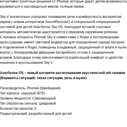
интуитивно понятные решения от Phonak, которые дарят детям возможность
развиваться и наслаждаться миром, полным звуков.
Sky V значительно улучшают понимание речи и комфортность восприятия
звуков с новым алгоритмом SoundRecover2 и специальной операционной
системой для детей AutoSense Sky OS, благодаря которой слуховые
аппараты автоматически адаптируются к звуковому окружению ребенка.
Слуховые аппараты Phonak Sky V совместимы с Roger и беспроводными
аксессуарами, имеют световой индикатор для определения заряда батареи
и подключения к Roger, помещены в надежный, защищенный от влаги и пыли
корпус с блокируемыми дверцами батарейного отсека и защищенным
рожком. Благодаря этому обеспечивается наибольший комфорт и удобство
ношения и использования Sky V.
AutoSense OS – новый алгоритм распознавания акустической обстановки
(Варианты ситуаций: тихая ситуация, речь в шуме).
Производитель: Phonak (Швейцария)
Тип корпуса: заушный (BTE)
Уровень мощности: Сверхмощный
Тип обработки сигнала: Цифровой
Количество каналов: 8
Педиатрический, разработанный для детей.