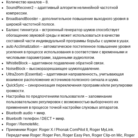
Количество каналов – 8.
SoundRecover2 – адаптивный алгоритм нелинейной частотной
компрессии.
BroadbandBooster – дополнительное повышение выходного уровня в
широкой частотной полосе.
Баланс тиннитуса – встроенный генератор шумов способствует
обогащению звуковой среды и может использоваться в качестве
составной части индивидуальной программы борьбы с шумом в ушах.
auto Acclimatization – автоматическое постепенное повышение уровня
усиления в процессе использования в соответствии с временными и
числовыми параметрами, заданными аудиологом.
WhistleBlock – адаптивное подавление обратной связи.
NoiseBlock – высокоразрешающее шумоподавление.
UltraZoom (Essential) – адаптивная направленность, учитывающая
взаимное расположение источников полезного сигнала и шума.
QuickSync – синхронизация переключения программ и/или регулировки
громкости.
Настройка по предпочтениям пользователя – запоминание
пользовательских регулировок с возможностью выборочного их
применения в процессе точной настройки слуховых аппаратов.
Bluetooth audio + микр.
Bluetooth телефон / DECT + микр.
Roger / RemoteMic.
Приемники Roger: Roger X / Phonak ComPilot II, Roger MyLink.
Передатчики Roger: Roger Pen, Roger Easy Pen, Roger Clip-on Mic, Roger