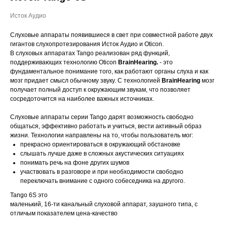
Исток Аудио
Слуховые аппараты появившиеся в свет при совместной работе двух
гигантов слухопротезирования Исток Аудио и Oticon.
В слуховых аппаратах Tango реализован ряд функций,
поддерживающих технологию Oticon
BrainHearing.
- это
фундаментальное понимание того, как работают органы слуха и как
мозг придает смысл обычному звуку. С технологией
BrainHearing
мозг
получает полный доступ к окружающим звукам, что позволяет
сосредоточится на наиболее важных источниках.
Слуховые аппараты серии Tango дарят возможность свободно
общаться, эффективно работать и учиться, вести активный образ
жизни. Технологии направлены на то, чтобы пользователь мог:
прекрасно ориентироваться в окружающий обстановке
слышать лучше даже в сложных акустических ситуациях
понимать речь на фоне других шумов
участвовать в разговоре и при необходимости свободно
переключать внимание с одного собеседника на другого.
Tango 6S это
маленький, 16-ти канальный слуховой аппарат, заушного типа, с
отличым показателем цена-качество